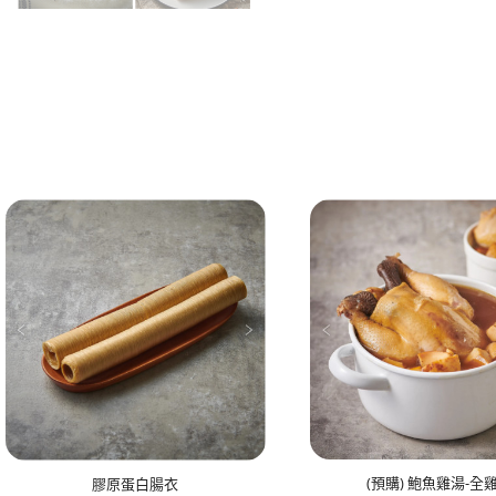
(預購) 鮑魚雞湯-全
膠原蛋白腸衣