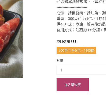
✅ 溫體豬新鮮現做，下單約3
--------------------------
成份：豬後腿肉、豬油角、獨
重量：300克(半斤)/包，1包5
保存方式：冷凍，解凍後請盡
食用方式：油煎約3-5分鐘，氣
項目選擇 ⬇️⬇️⬇️
300克(半斤)/包，1包5條
數量
加入購物車