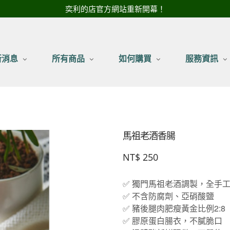
奕利的店官方網站重新開幕！
新消息
所有商品
如何購買
服務資訊
馬祖老酒香腸
NT$
250
✅ 獨門馬祖老酒調製，全手
✅ 不含防腐劑、亞硝酸鹽
✅ 豬後腿肉肥瘦黃金比例2:8
✅ 膠原蛋白腸衣，不膩脆口