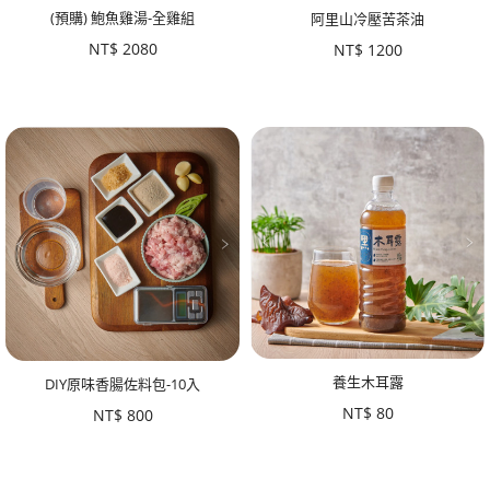
(預購) 鮑魚雞湯-全雞組
阿里山冷壓苦茶油
NT$
2080
NT$
1200
養生木耳露
DIY原味香腸佐料包-10入
NT$
80
NT$
800