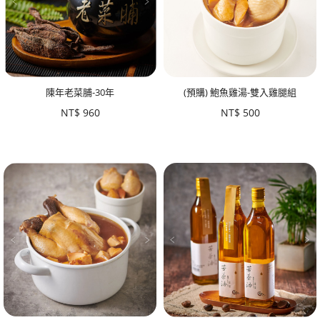
(預購) 鮑魚雞湯-雙入雞腿組
陳年老菜脯-30年
NT$
500
NT$
960